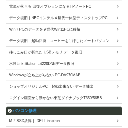
電源が落ちる 回復オプションになるHPノートPC
データ復旧｜NECインテル４世代一体型ディスクトップPC
Win７PCのデータを９世代Win11PCに移植
データ復旧 起動回復｜コーヒーをこぼしたノートパソコン
挿しこみ口が折れた USBメモリ データ復旧
水没Link Station LS220DNBデータ復旧
Windowsが立ち上がらない PC-DA970MAB
ショップオリジナルPC 起動出来ない データ抽出
ログイン画面から動かない東芝ダイナブックT350/56BB
パソコン修理
M.2 SSD故障｜ DELL inspiron