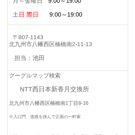
月～金曜日
9:00～19:00
土
日 際日
9:00～19:00
〒807-1143
北九州市八幡西区楠橋南2-11-13
担当：池田
グーグルマップ検索
NTT西日本新香月交換所
北九州市八幡西区楠橋南1丁目8-16
※入口門 道路を挟んで正面の一軒家