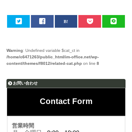
Warning
: Undefined variable $cat_ct in
/home/c6471263/public_html/im-office.net/wp-
content/themes/f8012/related-cat.php
on line
8
お問い合わせ
Contact Form
営業時間