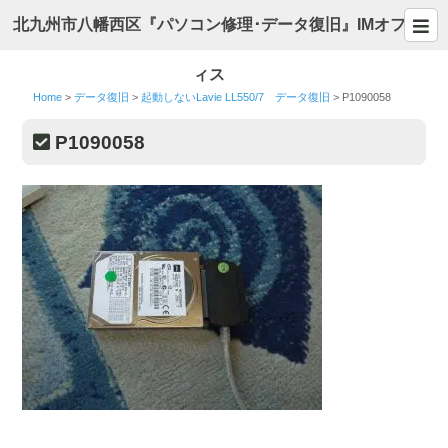
北九州市八幡西区『パソコン修理･データ復旧』IMオフ
ィス
Home
>
データ復旧
>
起動しないLavie LL550/7 データ復旧
>
P1090058
P1090058