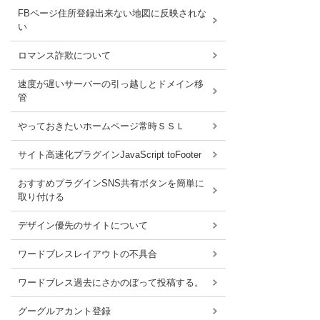
FBページ住所登録出来ない地図に反映されな
い
ロマンス詐欺について
速度が遅いサーバーの引っ越しとドメイン移
管
やっておきたいホームページ常時ＳＳＬ
サイト高速化プラグインJavaScript toFooter
おすすめプラグインSNS共有ボタンを簡単に
取り付ける
デザイン優先のサイトについて
ワードブレスレイアウトの不具合
ワードブレス過去にさかのぼって投稿する。
グーグルアカント登録