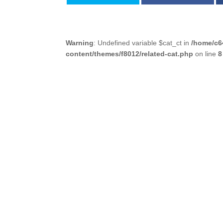
Warning
: Undefined variable $cat_ct in
/home/c6
content/themes/f8012/related-cat.php
on line
8