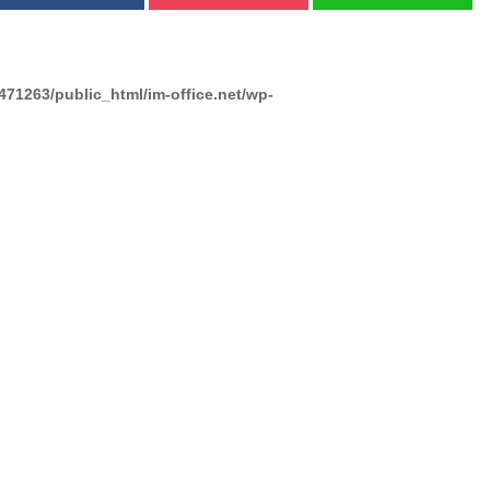
471263/public_html/im-office.net/wp-