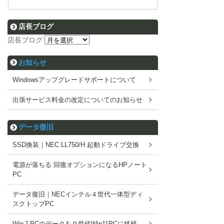
店長ブログ
店長ブログ
お知らせ
Windowsアップグレードサポートについて
出張サービス料金の改定についてのお知らせ
データ復旧
SSD換装｜NEC LL750/H 起動ドライブ交換
電源が落ちる 回復オプションになるHPノート
PC
データ復旧｜NECインテル４世代一体型ディ
スクトップPC
Win７PCのデータを９世代Win11PCに移植