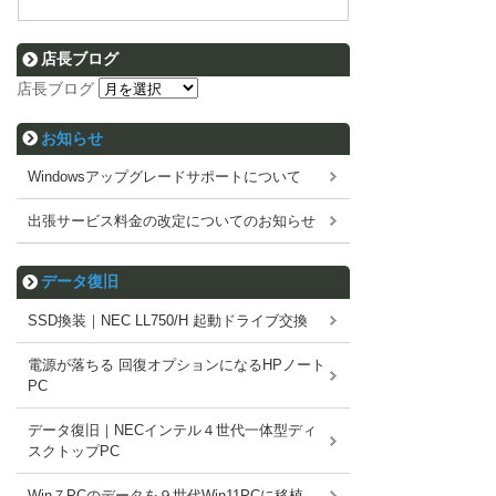
店長ブログ
店長ブログ
お知らせ
Windowsアップグレードサポートについて
出張サービス料金の改定についてのお知らせ
データ復旧
SSD換装｜NEC LL750/H 起動ドライブ交換
電源が落ちる 回復オプションになるHPノート
PC
データ復旧｜NECインテル４世代一体型ディ
スクトップPC
Win７PCのデータを９世代Win11PCに移植