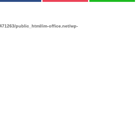
471263/public_html/im-office.net/wp-