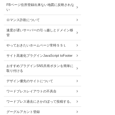
FBページ住所登録出来ない地図に反映されな
い
ロマンス詐欺について
速度が遅いサーバーの引っ越しとドメイン移
管
やっておきたいホームページ常時ＳＳＬ
サイト高速化プラグインJavaScript toFooter
おすすめプラグインSNS共有ボタンを簡単に
取り付ける
デザイン優先のサイトについて
ワードブレスレイアウトの不具合
ワードブレス過去にさかのぼって投稿する。
グーグルアカント登録