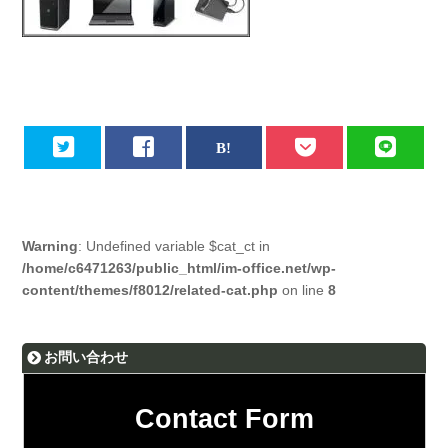
Warning
: Undefined variable $cat_ct in
/home/c6471263/public_html/im-office.net/wp-
content/themes/f8012/related-cat.php
on line
8
お問い合わせ
Contact Form