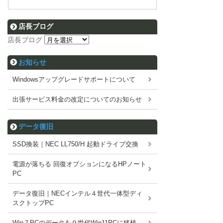
店長ブログ
店長ブログ
お知らせ
Windowsアップグレードサポートについて
出張サービス料金の改定についてのお知らせ
データ復旧
SSD換装｜NEC LL750/H 起動ドライブ交換
電源が落ちる 回復オプションになるHPノート
PC
データ復旧｜NECインテル４世代一体型ディ
スクトップPC
Win７PCのデータを９世代Win11PCに移植