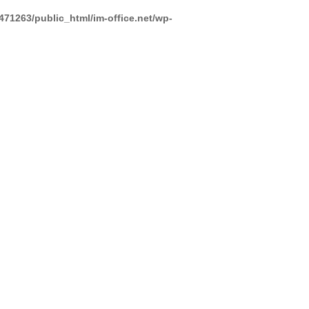
471263/public_html/im-office.net/wp-