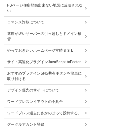
FBページ住所登録出来ない地図に反映されな
い
ロマンス詐欺について
速度が遅いサーバーの引っ越しとドメイン移
管
やっておきたいホームページ常時ＳＳＬ
サイト高速化プラグインJavaScript toFooter
おすすめプラグインSNS共有ボタンを簡単に
取り付ける
デザイン優先のサイトについて
ワードブレスレイアウトの不具合
ワードブレス過去にさかのぼって投稿する。
グーグルアカント登録