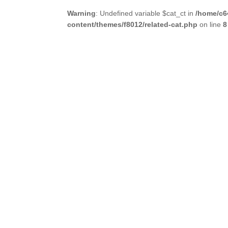
Warning
: Undefined variable $cat_ct in
/home/c6
content/themes/f8012/related-cat.php
on line
8