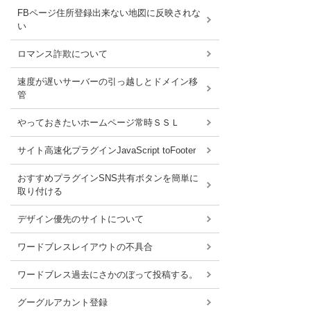
FBページ住所登録出来ない地図に反映されな
い
ロマンス詐欺について
速度が遅いサーバーの引っ越しとドメイン移
管
やっておきたいホームページ常時ＳＳＬ
サイト高速化プラグインJavaScript toFooter
おすすめプラグインSNS共有ボタンを簡単に
取り付ける
デザイン優先のサイトについて
ワードブレスレイアウトの不具合
ワードブレス過去にさかのぼって投稿する。
グーグルアカント登録