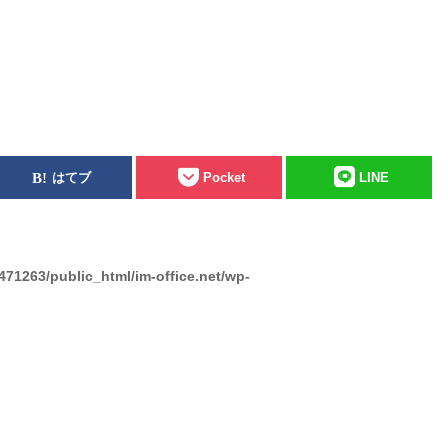
はてブ
Pocket
LINE
471263/public_html/im-office.net/wp-