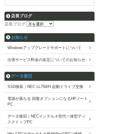
店長ブログ
店長ブログ
お知らせ
Windowsアップグレードサポートについて
出張サービス料金の改定についてのお知らせ
データ復旧
SSD換装｜NEC LL750/H 起動ドライブ交換
電源が落ちる 回復オプションになるHPノート
PC
データ復旧｜NECインテル４世代一体型ディ
スクトップPC
Win７PCのデータを９世代Win11PCに移植