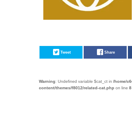
Tweet
Share
Warning
: Undefined variable $cat_ct in
/home/c6
content/themes/f8012/related-cat.php
on line
8