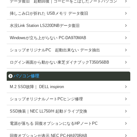
データ復旧 起動回復｜コーヒーをこぼしたノートパソコン
挿しこみ口が折れた USBメモリ データ復旧
水没Link Station LS220DNBデータ復旧
Windowsが立ち上がらない PC-DA970MAB
ショップオリジナルPC 起動出来ない データ抽出
ログイン画面から動かない東芝ダイナブックT350/56BB
パソコン修理
M.2 SSD故障｜ DELL inspiron
ショップオリジナルノートPCヒンジ修理
SSD換装｜NEC LL750/H 起動ドライブ交換
電源が落ちる 回復オプションになるHPノートPC
回復オプションが表示 NEC PC-HA970RAB