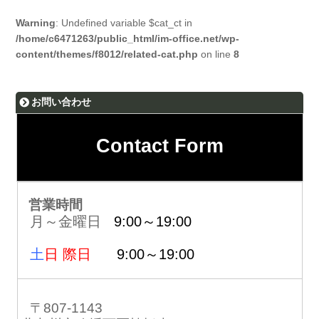
Warning
: Undefined variable $cat_ct in
/home/c6471263/public_html/im-office.net/wp-
content/themes/f8012/related-cat.php
on line
8
お問い合わせ
Contact Form
営業時間
月～金曜日
9:00～19:00
土
日 際日
9:00～19:00
〒807-1143